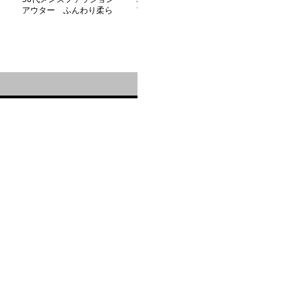
アウター ふんわり柔ら
アウター なめらか上質
アウター 上質
かチェック織り【ショー
【レザーライダースジャ
替【デザインブ
トジャケットコート】
ケット】