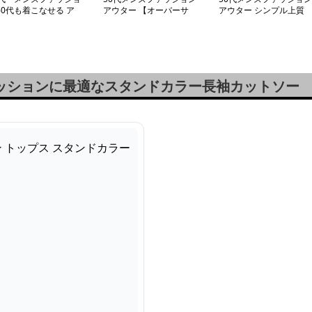
60代も着こなせる ア
アウター 【オーバーサ
アウター シンプル上質
ター 大人の品格【シ
イズジャケット】
【スナップジャケット】
プル革調ジャケット】
ジャン・ブラック/ブ
ウン 在庫少
ァッションに最適なスタンドカラー長袖カットソー