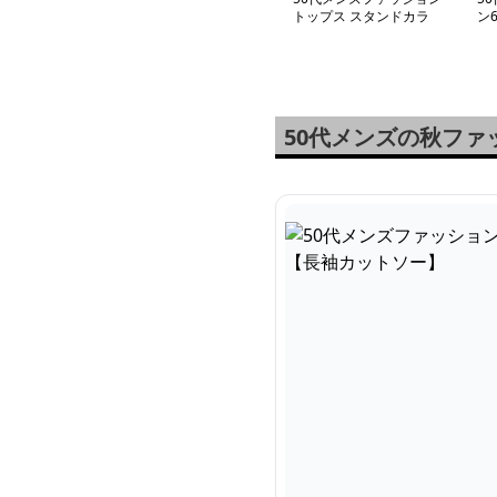
トップス スタンドカラ
ン
ー 【長袖カットソー】
ウ
ン
革
ラ
50代メンズの秋フ