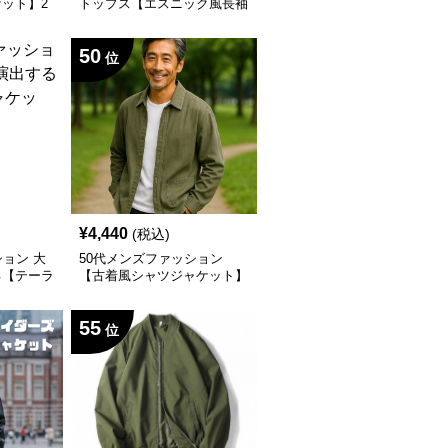
ット】2
トップス【エスニック風長袖
シャツ】
50
位
¥
4,440
(税込)
ション 大
50代メンズファッション
る【テーラ
【古着風シャツジャケット】
カラー
55
位