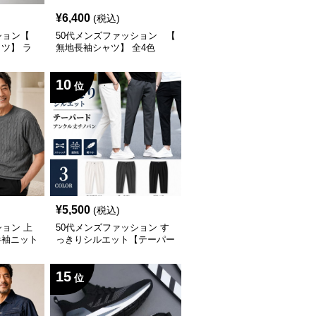
¥
6,400
(税込)
ション【
50代メンズファッション 【
ツ】 ラ
無地長袖シャツ】 全4色
れな一枚
10
位
¥
5,500
(税込)
ション 上
50代メンズファッション す
半袖ニット
っきりシルエット【テーパー
ドアンクル丈チノパン】綿素
材
15
位