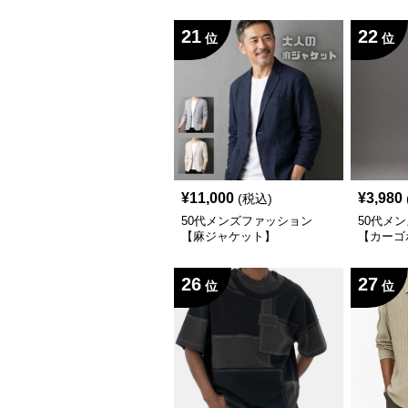
ツ 】
ツ/2セ
ット）
21
22
位
位
¥
11,000
¥
3,980
(税込)
50代メンズファッション
50代メ
【麻ジャケット】
【カーゴ
パンツ】
26
27
位
位