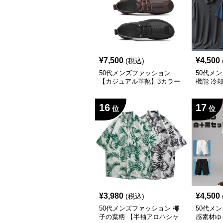
¥
7,500
¥
4,500
(税込)
50代メンズファッション
50代メ
【カジュアル革靴】3カラー
機能 冷
ャツ】渋
16
17
位
位
¥
3,980
¥
4,500
(税込)
50代メンズファッション 椰
50代メ
子の葉柄 【半袖アロハシャ
感素材ゆ