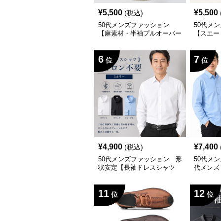
¥
5,500
¥
5,500
(税込)
50代メンズファッション
50代メ
【麻素材・半袖プルオーバー
【スエー
シャツ】襟なし・襟ありの2
カラー
タイプ
6
7
位
位
¥
4,900
¥
7,400
(税込)
50代メンズファッション 形
50代メン
状安定【長袖ドレスシャツ
代メンズ
】アイロン不要
ス【長袖
11
12
位
位