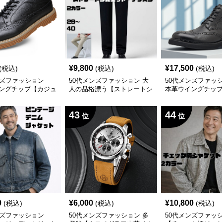
¥
9,800
¥
17,500
(税込)
(税込)
(税込)
ンズファッション
50代メンズファッション 大
50代メンズファッ
ングチップ【カジュ
人の品格漂う【ストレートシ
本革ウイングチッ
ーズ】厚底
ルエット・チノパン】
ブーツ】 厚底3.5
43
44
位
位
0
¥
6,000
¥
10,800
(税込)
(税込)
(税込)
ンズファッション
50代メンズファッション 多
50代メンズファッ