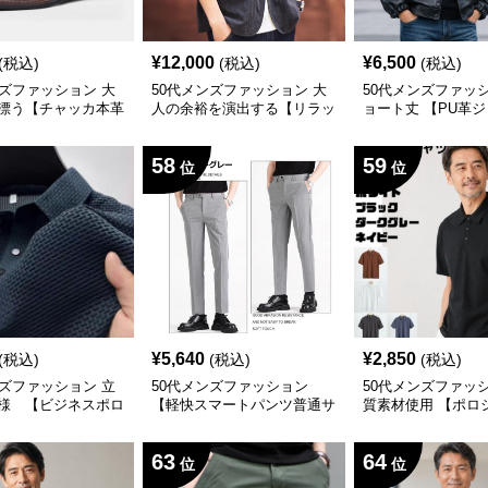
¥
12,000
¥
6,500
(税込)
(税込)
(税込)
ンズファッション 大
50代メンズファッション 大
50代メンズファッ
漂う【チャッカ本革
人の余裕を演出する【リラッ
ョート丈 【PU革ジ
/ブラックの2種類
クステーラードジャケット】
58
59
位
位
¥
5,640
¥
2,850
(税込)
(税込)
(税込)
ンズファッション 立
50代メンズファッション
50代メンズファッ
様 【ビジネスポロ
【軽快スマートパンツ普通サ
質素材使用 【ポロ
イズ】 グレー/ブラック
5カラー 上質で差
大人のポロ
63
64
位
位