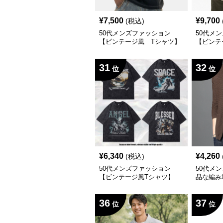
¥
7,500
¥
9,700
(税込)
50代メンズファッション
50代メ
【ビンテージ風 Tシャツ】
【ビンテ
ト】重ね
31
32
位
位
¥
6,340
¥
4,260
(税込)
50代メンズファッション
50代メ
【ビンテージ風Tシャツ】
品な編み
カーディ
36
37
位
位