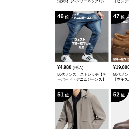
混素材【ヘンリーネックTシ
【ビンテ
ャツ】
ット】
46
47
位
位
¥
4,980
¥
19,80
(税込)
50代メンズ ストレッチ【テ
50代メ
ーパード・デニムジーンズ】
【本革ス
5cmア
51
52
位
位