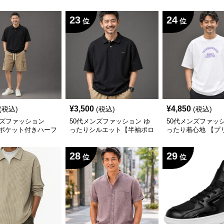
ット（白＋黒の2枚セ
ンシャツ】
ネック長袖無地シャ
ラー
23
24
位
位
¥
3,500
¥
4,850
(税込)
(税込)
(税込)
ンズファッション
50代メンズファッション ゆ
50代メンズファッ
ポケット付きハーフ
ったりシルエット【半袖ポロ
ったり着心地 【プ
シャツ】
きめTシャツ】
28
29
位
位