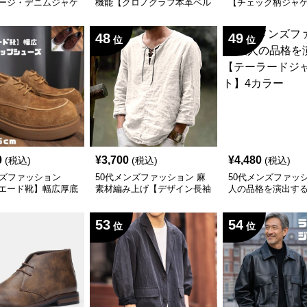
ージ・デニムジャケ
機能【クロノグラフ本革ベル
【チェック柄ジャケ
ト腕時計】クォーツ電池
カラー
48
49
位
位
0
¥
3,700
¥
4,480
(税込)
(税込)
(税込)
ンズファッション
50代メンズファッション 麻
50代メンズファッ
エード靴】幅広厚底
素材編み上げ【デザイン長袖
人の品格を演出す
ップシューズ
シャツ】
ードジャケット】4
53
54
位
位