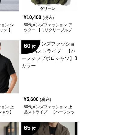
¥
10,400
(税込)
ション シ
50代メンズファッション ア
ャン 】
ウター 【ミリタリーブルゾ
ンジャケット】3カラー
60
位
¥
5,600
(税込)
ション 上
50代メンズファッション 上
シャツ】
品ストライプ 【ハーフジッ
がつく、
プポロシャツ】3カラー
65
位