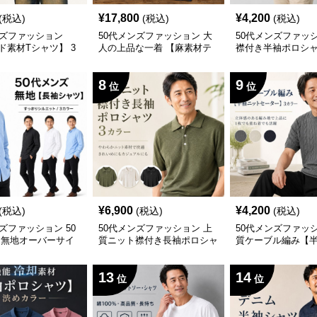
¥
17,800
¥
4,200
(税込)
(税込)
(税込)
ンズファッション
50代メンズファッション 大
50代メンズファッ
ド素材Tシャツ】 3
人の上品な一着 【麻素材テ
襟付き半袖ポロシャ
ーラードジャケット】
イン使いがおしゃ
8
9
位
位
¥
6,900
¥
4,200
(税込)
(税込)
(税込)
ズファッション 50
50代メンズファッション 上
50代メンズファッ
 無地オーバーサイ
質ニット襟付き長袖ポロシャ
質ケーブル編み【
シャツ】 全3色
ツ
セーター】3カラー
13
14
位
位