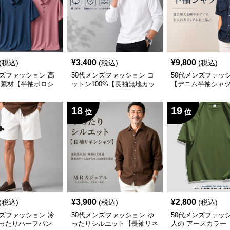
¥
3,400
¥
9,800
(税込)
(税込)
(税込)
ンズファッション 高
50代メンズファッション コ
50代メンズファッ
却素材【半袖ポロシ
ットン100%【長袖無地カッ
【デニム半袖シャ
めカラー
トソー・シャツ】
18
19
位
位
¥
3,900
¥
2,800
(税込)
(税込)
(税込)
ンズファッション 冷
50代メンズファッション ゆ
50代メンズファッ
ったりハーフパン
ったりシルエット【長袖リネ
人の アースカラー