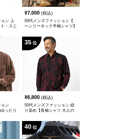
¥
7,000
(税込)
ション 上
50代メンズファッション【
ット・スニ
ヘンリーネック半袖シャツ】
４XLサイズあり
35
位
¥
6,800
(税込)
ション
50代メンズファッション 絞
袖ゆったり
り染め【長袖シャツ 大人の
渋色】
40
位