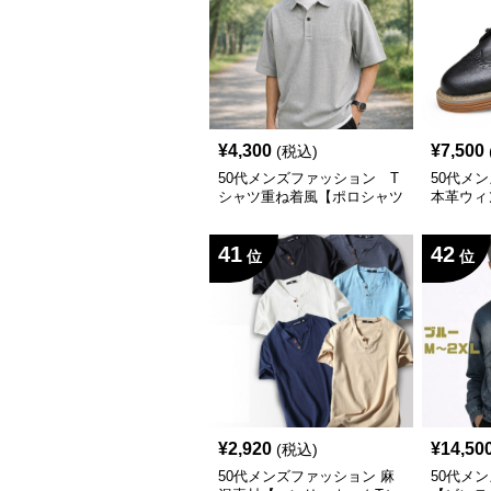
¥
4,300
¥
7,500
(税込)
50代メンズファッション T
50代メ
シャツ重ね着風【ポロシャツ
本革ウィ
半袖】Bigサイズあり
アルシュ
41
42
位
位
¥
2,920
¥
14,50
(税込)
50代メンズファッション 麻
50代メ