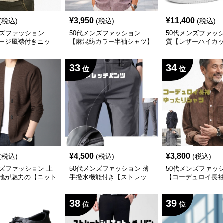
¥
3,950
¥
11,400
(税込)
(税込)
(税込)
ンズファッション
50代メンズファッション
50代メンズファッ
ージ風襟付きニッ
【麻混紡カラー半袖シャツ】
質【レザーハイカ
着風
ーカー】
33
34
位
位
¥
4,500
¥
3,800
(税込)
(税込)
(税込)
ンズファッション 上
50代メンズファッション 薄
50代メンズファッ
地が魅力の【ニット
手撥水機能付き【ストレッ
【コーデュロイ長
ガン】
チ・スラックス】3カラー
シャツ】
38
39
位
位