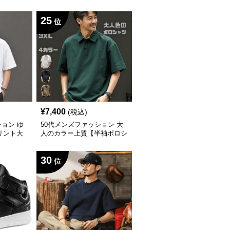
ツ】5カ
ツ】5カラー
25
位
¥
7,400
(税込)
ション ゆ
50代メンズファッション 大
リント大
人のカラー上質【半袖ポロシ
ャツ】4カラー
30
位