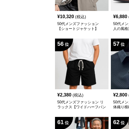
¥
10,320
¥
6,880
(税込)
50代メンズファッション
50代メ
【ショートジャケット】
人の風格
靴】茶色
56
57
位
位
¥
2,380
¥
2,800
(税込)
50代メンズファッション リ
50代メ
ラックス【ワイドハーフパン
体織り模
ツ】大き目サイズ対応
シャツ】
61
62
位
位