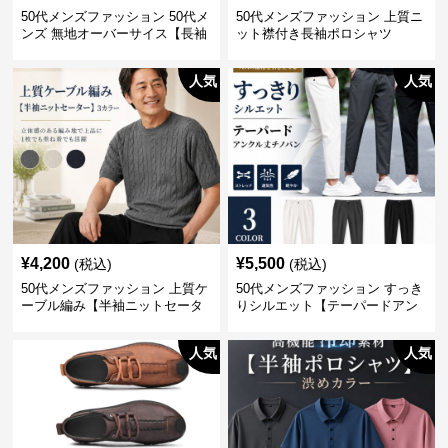
50代メンズファッション 50代メ
50代メンズファッション 上質ニ
ンズ 無地オーバーサイス【長袖
ット襟付き長袖ポロシャツ
シャツ】 全3色
人気
人気
¥
4,200
¥
5,500
(税込)
(税込)
50代メンズファッション 上質ケ
50代メンズファッション すっき
ーブル編み【半袖ニットセータ
りシルエット【テーパードアン
ー】3カラー
クル丈チノパン】綿素材
人気
人気