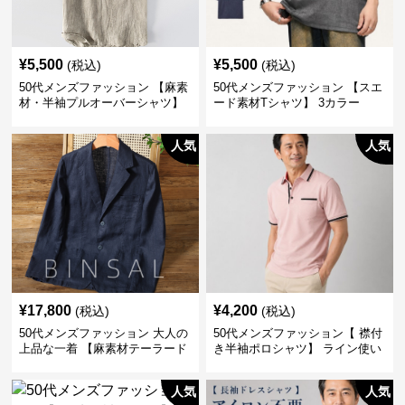
¥
5,500
¥
5,500
(税込)
(税込)
50代メンズファッション 【麻素
50代メンズファッション 【スエ
材・半袖プルオーバーシャツ】
ード素材Tシャツ】 3カラー
襟なし・襟ありの2タイプ
人気
人気
¥
17,800
¥
4,200
(税込)
(税込)
50代メンズファッション 大人の
50代メンズファッション【 襟付
上品な一着 【麻素材テーラード
き半袖ポロシャツ】 ライン使い
ジャケット】
がおしゃれな一枚
人気
人気