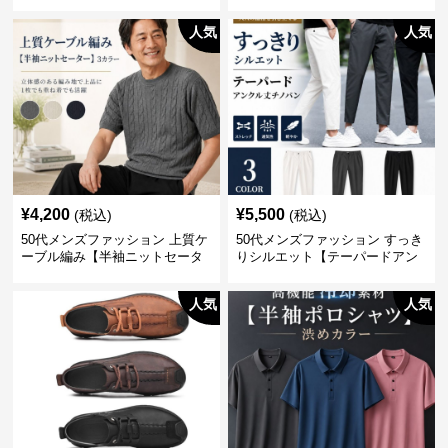
シャツ】 全3色
人気
人気
¥
4,200
¥
5,500
(税込)
(税込)
50代メンズファッション 上質ケ
50代メンズファッション すっき
ーブル編み【半袖ニットセータ
りシルエット【テーパードアン
ー】3カラー
クル丈チノパン】綿素材
人気
人気