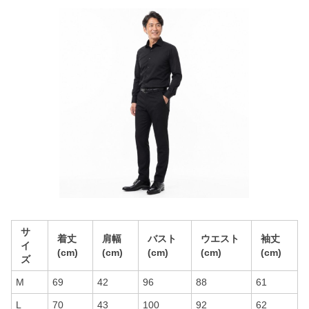
サ
着丈
肩幅
バスト
ウエスト
袖丈
イ
(cm)
(cm)
(cm)
(cm)
(cm)
ズ
M
69
42
96
88
61
L
70
43
100
92
62