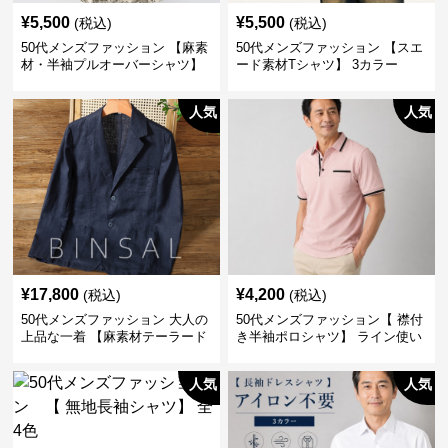
¥
5,500
¥
5,500
(税込)
(税込)
50代メンズファッション 【麻素
50代メンズファッション 【スエ
材・半袖プルオーバーシャツ】
ード素材Tシャツ】 3カラー
襟なし・襟ありの2タイプ
人気
人気
¥
17,800
¥
4,200
(税込)
(税込)
50代メンズファッション 大人の
50代メンズファッション【 襟付
上品な一着 【麻素材テーラード
き半袖ポロシャツ】 ライン使い
ジャケット】
がおしゃれな一枚
人気
人気