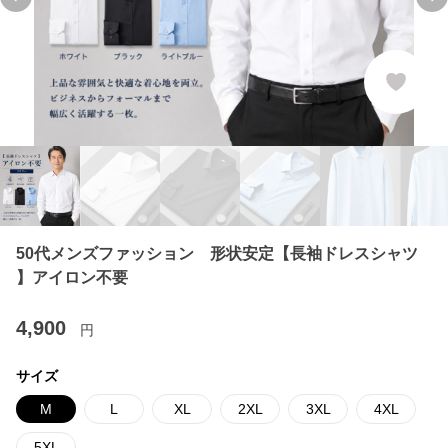
Previous slide
Ne
50代メンズファッション 形状安定【長袖ドレスシャツ
】アイロン不要
4,900
円
サイズ
M
L
XL
2XL
3XL
4XL
5XL