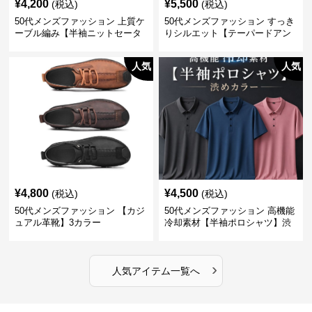
¥
4,200
¥
5,500
(税込)
(税込)
50代メンズファッション 上質ケ
50代メンズファッション すっき
ーブル編み【半袖ニットセータ
りシルエット【テーパードアン
ー】3カラー
クル丈チノパン】綿素材
人気
人気
¥
4,800
¥
4,500
(税込)
(税込)
50代メンズファッション 【カジ
50代メンズファッション 高機能
ュアル革靴】3カラー
冷却素材【半袖ポロシャツ】渋
めカラー
›
人気アイテム一覧へ