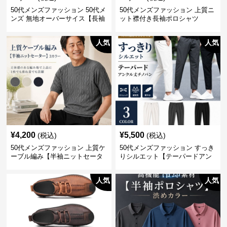
50代メンズファッション 50代メ
50代メンズファッション 上質ニ
ンズ 無地オーバーサイス【長袖
ット襟付き長袖ポロシャツ
シャツ】 全3色
人気
人気
¥
4,200
¥
5,500
(税込)
(税込)
50代メンズファッション 上質ケ
50代メンズファッション すっき
ーブル編み【半袖ニットセータ
りシルエット【テーパードアン
ー】3カラー
クル丈チノパン】綿素材
人気
人気