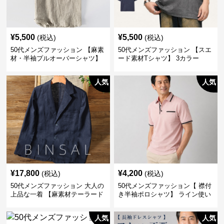
¥
5,500
¥
5,500
(税込)
(税込)
50代メンズファッション 【麻素
50代メンズファッション 【スエ
材・半袖プルオーバーシャツ】
ード素材Tシャツ】 3カラー
襟なし・襟ありの2タイプ
人気
人気
¥
17,800
¥
4,200
(税込)
(税込)
50代メンズファッション 大人の
50代メンズファッション【 襟付
上品な一着 【麻素材テーラード
き半袖ポロシャツ】 ライン使い
ジャケット】
がおしゃれな一枚
人気
人気