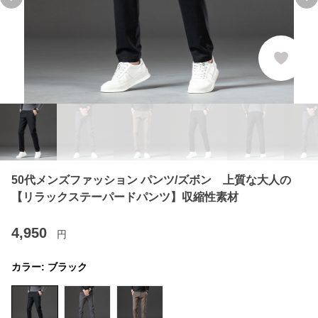
Previous slide
Ne
50代メンズファッション パンツ/ズボン 上質な大人の
【リラックステーパードパンツ】収縮性素材
4,950
円
カラー:
ブラック