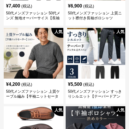
¥
7,400
¥
6,900
(税込)
(税込)
50代メンズファッション 50代メ
50代メンズファッション 上質ニ
ンズ 無地オーバーサイス【長袖
ット襟付き長袖ポロシャツ
シャツ】 全3色
人気
人気
¥
4,200
¥
5,500
(税込)
(税込)
50代メンズファッション 上質ケ
50代メンズファッション すっき
ーブル編み【半袖ニットセータ
りシルエット【テーパードアン
ー】3カラー
クル丈チノパン】綿素材
人気
人気