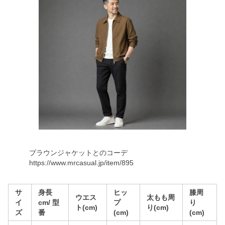
ブラウンジャケットとのコーデ
https://www.mrcasual.jp/item/895
サ
身長
ヒッ
膝周
ウエス
太もも周
イ
cm/ 型
プ
り
ト(cm)
り(cm)
ズ
番
(cm)
(cm)