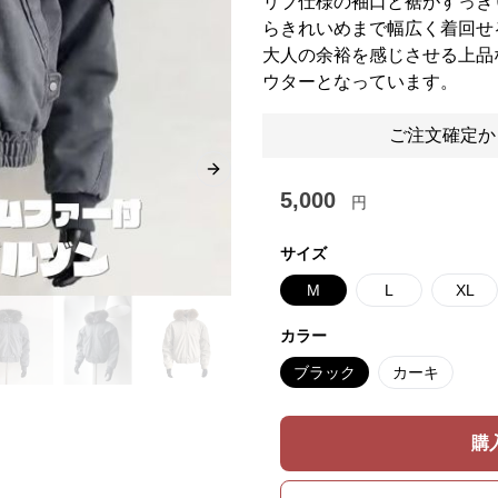
リブ仕様の袖口と裾がすっき
らきれいめまで幅広く着回せ
大人の余裕を感じさせる上品
ウターとなっています。
ご注文確定か
Next slide
5,000
円
サイズ
M
L
XL
カラー
ブラック
カーキ
購