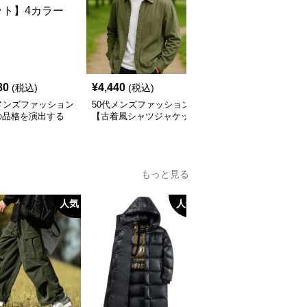
80
¥
4,440
¥
10,320
(税込)
(税込)
(税込)
メンズファッション
50代メンズファッション
50代メンズファッション
の品格を演出する
【古着風シャツジャケッ
【ショートジャケット】
ーラードジャケッ
ト】
カラー
もっと見る
人気
人気
人