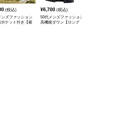
00
¥
6,700
¥
7,820
(税込)
(税込)
(税込)
メンズファッション
50代メンズファッション
50代メンズファッション
能ポケット付き【裾
高機能ダウン【ロング
アウトドア対応 【ジャ
カーゴパンツ】
丈・フード付き防寒コー
ージ上下セット】 サイ
ト】
ドライン付き