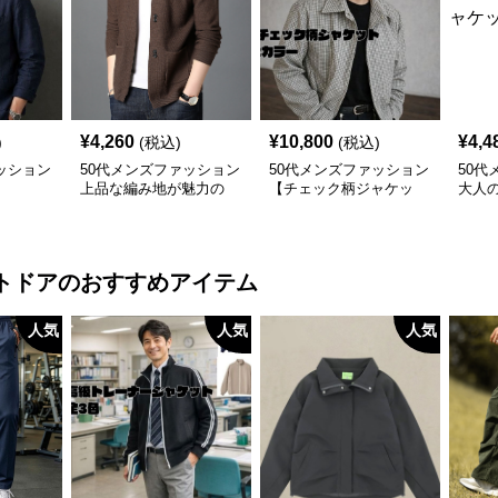
¥
4,260
¥
10,800
¥
4,4
)
(税込)
(税込)
ッション
50代メンズファッション
50代メンズファッション
50代
】
上品な編み地が魅力の
【チェック柄ジャケッ
大人
【ニットカーディガン】
ト】2カラー
【テ
ト】4
トドア
のおすすめアイテム
人気
人気
人気