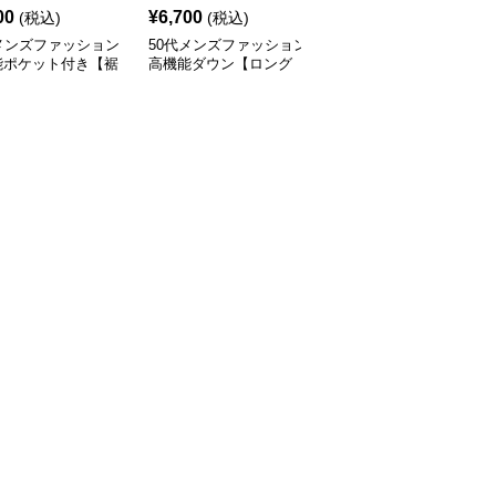
00
¥
6,700
¥
7,820
(税込)
(税込)
(税込)
メンズファッション
50代メンズファッション
50代メンズファッション
能ポケット付き【裾
高機能ダウン【ロング
アウトドア対応 【ジャ
カーゴパンツ】
丈・フード付き防寒コー
ージ上下セット】 サイ
ト】
ドライン付き