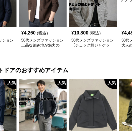
¥
4,260
¥
10,800
¥
4,4
)
(税込)
(税込)
ッション
50代メンズファッション
50代メンズファッション
50代
】
上品な編み地が魅力の
【チェック柄ジャケッ
大人
【ニットカーディガン】
ト】2カラー
【テ
ト】4
トドア
のおすすめアイテム
人気
人気
人気