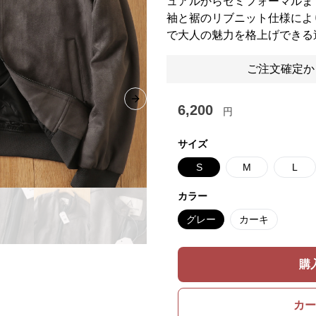
ュアルからセミフォーマルま
袖と裾のリブニット仕様によ
で大人の魅力を格上げできる
ご注文確定か
Next slide
6,200
円
サイズ
S
M
L
カラー
グレー
カーキ
購
カー