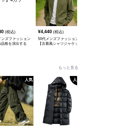
80
¥
4,440
¥
10,320
(税込)
(税込)
(税込)
メンズファッション
50代メンズファッション
50代メンズファッション
の品格を演出する
【古着風シャツジャケッ
【ショートジャケット】
ーラードジャケッ
ト】
カラー
もっと見る
人気
人気
人