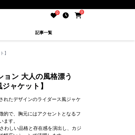
0
0
記事一覧
ット】
ション 大人の風格漂う
風ジャケット】
されたデザインのライダース風ジャケ
徴的で、胸元にはアクセントとなるフ
います。
ふさわしい品格と存在感を演出し、カジ