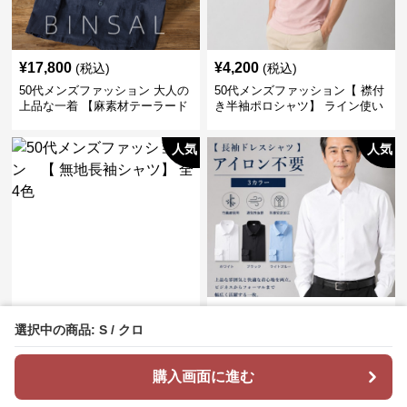
¥
17,800
¥
4,200
(税込)
(税込)
50代メンズファッション 大人の
50代メンズファッション【 襟付
上品な一着 【麻素材テーラード
き半袖ポロシャツ】 ライン使い
ジャケット】
がおしゃれな一枚
人気
人気
¥
6,400
¥
4,900
(税込)
(税込)
選択中の商品: S / クロ
50代メンズファッション 【 無
50代メンズファッション 形状
地長袖シャツ】 全4色
安定【長袖ドレスシャツ 】アイ
ロン不要
購入画面に進む
人気
人気