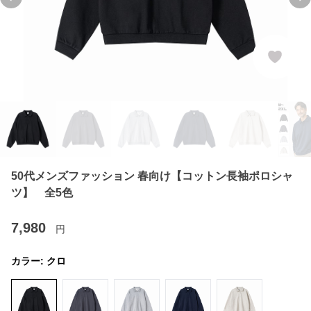
Previous slide
Ne
50代メンズファッション 春向け【コットン長袖ポロシャ
ツ】 全5色
7,980
円
カラー:
クロ