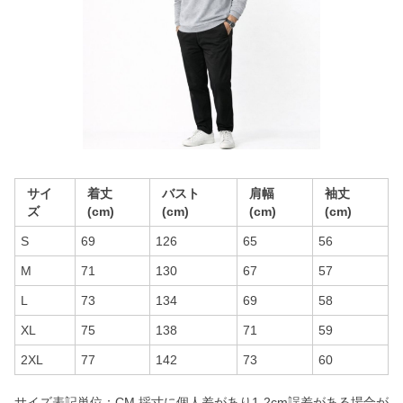
サイ
着丈
バスト
肩幅
袖丈
ズ
(cm)
(cm)
(cm)
(cm)
S
69
126
65
56
M
71
130
67
57
L
73
134
69
58
XL
75
138
71
59
2XL
77
142
73
60
サイズ表記単位：CM 採寸に個人差があり1-2cm誤差がある場合が