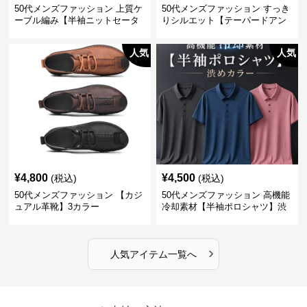
50代メンズファッション 上質ケ
50代メンズファッション すっき
ーブル編み【半袖ニットセータ
りシルエット【テーパードアン
ー】3カラー
クル丈チノパン】綿素材
人気
人気
¥
4,800
¥
4,500
(税込)
(税込)
50代メンズファッション 【カジ
50代メンズファッション 高機能
ュアル革靴】3カラー
冷却素材【半袖ポロシャツ】渋
めカラー
›
人気アイテム一覧へ