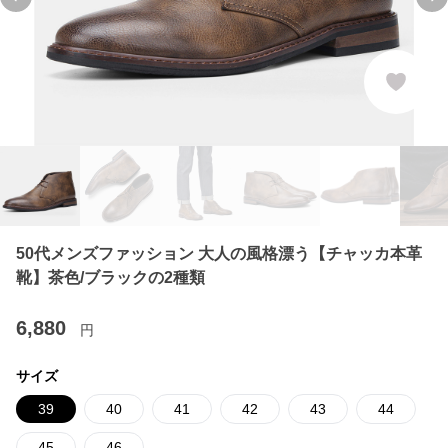
Previous slide
Ne
50代メンズファッション 大人の風格漂う【チャッカ本革
靴】茶色/ブラックの2種類
6,880
円
サイズ
39
40
41
42
43
44
45
46