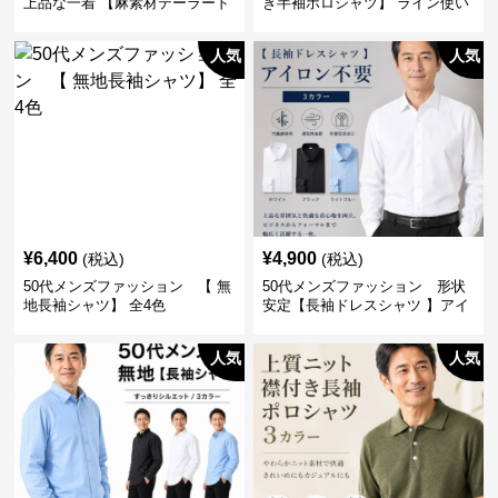
上品な一着 【麻素材テーラード
き半袖ポロシャツ】 ライン使い
ジャケット】
がおしゃれな一枚
人気
人気
¥
6,400
¥
4,900
(税込)
(税込)
50代メンズファッション 【 無
50代メンズファッション 形状
地長袖シャツ】 全4色
安定【長袖ドレスシャツ 】アイ
ロン不要
人気
人気