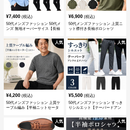
¥
7,400
¥
6,900
(税込)
(税込)
50代メンズファッション 50代メ
50代メンズファッション 上質ニ
ンズ 無地オーバーサイス【長袖
ット襟付き長袖ポロシャツ
シャツ】 全3色
人気
人気
¥
4,200
¥
5,500
(税込)
(税込)
50代メンズファッション 上質ケ
50代メンズファッション すっき
ーブル編み【半袖ニットセータ
りシルエット【テーパードアン
ー】3カラー
クル丈チノパン】綿素材
人気
人気