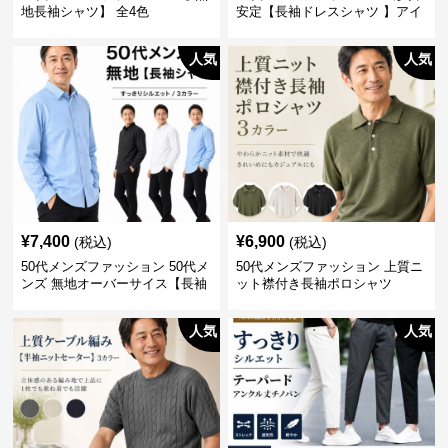
地長袖シャツ】 全4色
安定【長袖ドレスシャツ 】アイ
ロン不要
人気
人気
¥
7,400
¥
6,900
(税込)
(税込)
50代メンズファッション 50代メ
50代メンズファッション 上質ニ
ンズ 無地オーバーサイス【長袖
ット襟付き長袖ポロシャツ
シャツ】 全3色
人気
人気