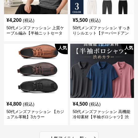
¥
4,200
¥
5,500
(税込)
(税込)
50代メンズファッション 上質ケ
50代メンズファッション すっき
ーブル編み【半袖ニットセータ
りシルエット【テーパードアン
ー】3カラー
クル丈チノパン】綿素材
人気
人気
¥
4,800
¥
4,500
(税込)
(税込)
50代メンズファッション 【カジ
50代メンズファッション 高機能
ュアル革靴】3カラー
冷却素材【半袖ポロシャツ】渋
めカラー
›