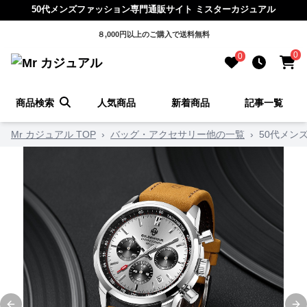
50代メンズファッション専門通販サイト ミスターカジュアル
８,000円以上のご購入で送料無料
0
0
商品検索
人気商品
新着商品
記事一覧
Mr カジュアル TOP
›
バッグ・アクセサリー他の一覧
›
50代メン