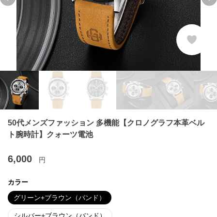
Previous slide
Ne
50代メンズファッション 多機能【クロノグラフ本革ベル
ト腕時計】クォーツ電池
6,000
円
カラー
グリーン+ブラウン（バンド）
シルバー+ブラウン（バンド）