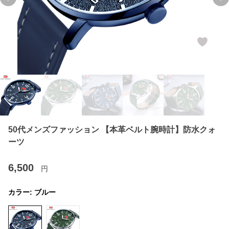
Previous slide
Ne
50代メンズファッション 【本革ベルト腕時計】防水クォ
ーツ
6,500
円
カラー:
ブルー