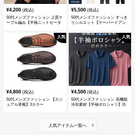
¥
4,200
¥
5,500
(税込)
(税込)
50代メンズファッション 上質ケ
50代メンズファッション すっき
ーブル編み【半袖ニットセータ
りシルエット【テーパードアン
ー】3カラー
クル丈チノパン】綿素材
人気
人気
¥
4,800
¥
4,500
(税込)
(税込)
50代メンズファッション 【カジ
50代メンズファッション 高機能
ュアル革靴】3カラー
冷却素材【半袖ポロシャツ】渋
めカラー
›
人気アイテム一覧へ