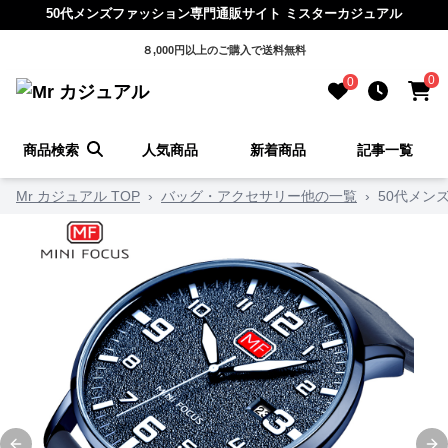
50代メンズファッション専門通販サイト ミスターカジュアル
８,000円以上のご購入で送料無料
0
0
商品検索
人気商品
新着商品
記事一覧
Mr カジュアル TOP
›
バッグ・アクセサリー他の一覧
›
50代メン