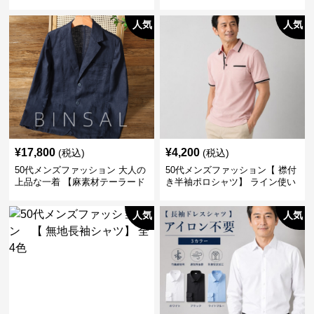
襟なし・襟ありの2タイプ
人気
人気
¥
17,800
¥
4,200
(税込)
(税込)
50代メンズファッション 大人の
50代メンズファッション【 襟付
上品な一着 【麻素材テーラード
き半袖ポロシャツ】 ライン使い
ジャケット】
がおしゃれな一枚
人気
人気