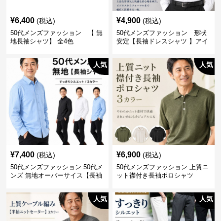
¥
6,400
¥
4,900
(税込)
(税込)
50代メンズファッション 【 無
50代メンズファッション 形状
地長袖シャツ】 全4色
安定【長袖ドレスシャツ 】アイ
ロン不要
人気
人気
¥
7,400
¥
6,900
(税込)
(税込)
50代メンズファッション 50代メ
50代メンズファッション 上質ニ
ンズ 無地オーバーサイス【長袖
ット襟付き長袖ポロシャツ
シャツ】 全3色
人気
人気