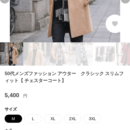
Previous slide
Ne
50代メンズファッション アウター クラシック スリムフ
ィット【 チェスターコート】
5,400
円
サイズ
M
L
XL
2XL
3XL