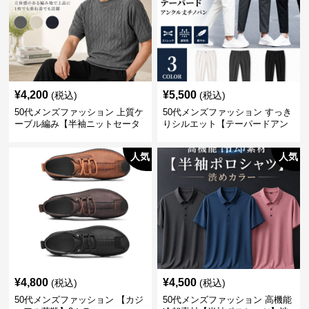
¥
4,200
¥
5,500
(税込)
(税込)
50代メンズファッション 上質ケ
50代メンズファッション すっき
ーブル編み【半袖ニットセータ
りシルエット【テーパードアン
ー】3カラー
クル丈チノパン】綿素材
人気
人気
¥
4,800
¥
4,500
(税込)
(税込)
50代メンズファッション 【カジ
50代メンズファッション 高機能