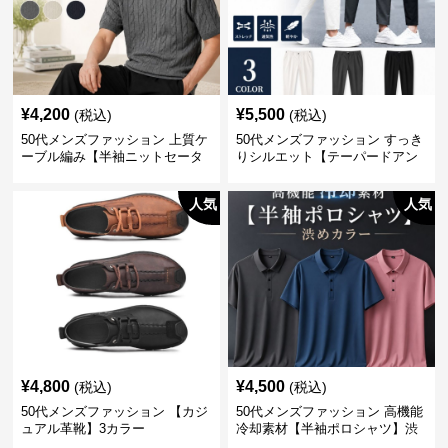
¥
4,200
¥
5,500
(税込)
(税込)
50代メンズファッション 上質ケ
50代メンズファッション すっき
ーブル編み【半袖ニットセータ
りシルエット【テーパードアン
ー】3カラー
クル丈チノパン】綿素材
人気
人気
¥
4,800
¥
4,500
(税込)
(税込)
50代メンズファッション 【カジ
50代メンズファッション 高機能
ュアル革靴】3カラー
冷却素材【半袖ポロシャツ】渋
めカラー