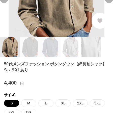
Previous slide
Ne
50代メンズファッション ボタンダウン【綿長袖シャツ】
S～５XLあり
4,400
円
サイズ
S
M
L
XL
2XL
3XL
4XL
5XL