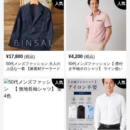
人気
人気
¥
17,800
¥
4,200
(税込)
(税込)
50代メンズファッション 大人の
50代メンズファッション【 襟付
上品な一着 【麻素材テーラード
き半袖ポロシャツ】 ライン使い
ジャケット】
がおしゃれな一枚
人気
人気