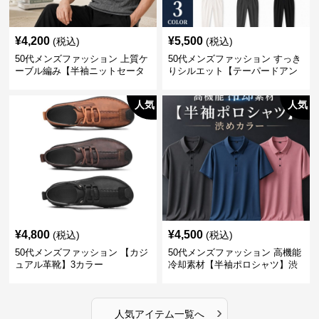
¥
4,200
¥
5,500
(税込)
(税込)
50代メンズファッション 上質ケ
50代メンズファッション すっき
ーブル編み【半袖ニットセータ
りシルエット【テーパードアン
ー】3カラー
クル丈チノパン】綿素材
人気
人気
¥
4,800
¥
4,500
(税込)
(税込)
50代メンズファッション 【カジ
50代メンズファッション 高機能
ュアル革靴】3カラー
冷却素材【半袖ポロシャツ】渋
めカラー
›
人気アイテム一覧へ