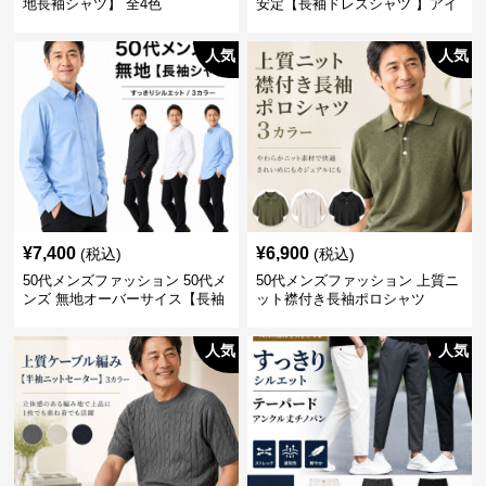
地長袖シャツ】 全4色
安定【長袖ドレスシャツ 】アイ
ロン不要
人気
人気
¥
7,400
¥
6,900
(税込)
(税込)
50代メンズファッション 50代メ
50代メンズファッション 上質ニ
ンズ 無地オーバーサイス【長袖
ット襟付き長袖ポロシャツ
シャツ】 全3色
人気
人気