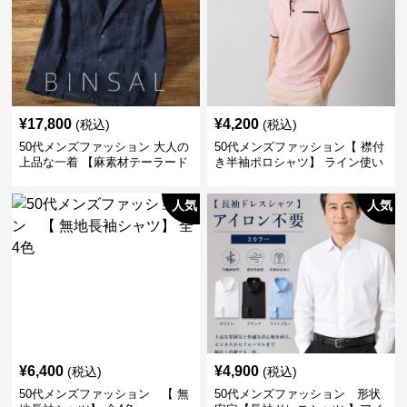
¥
17,800
¥
4,200
(税込)
(税込)
50代メンズファッション 大人の
50代メンズファッション【 襟付
上品な一着 【麻素材テーラード
き半袖ポロシャツ】 ライン使い
ジャケット】
がおしゃれな一枚
人気
人気
¥
6,400
¥
4,900
(税込)
(税込)
50代メンズファッション 【 無
50代メンズファッション 形状