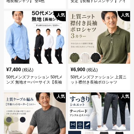
地長袖シャツ】 全4色
安定【長袖ドレスシャツ 】アイ
ロン不要
人気
人気
¥
7,400
¥
6,900
(税込)
(税込)
50代メンズファッション 50代メ
50代メンズファッション 上質ニ
ンズ 無地オーバーサイス【長袖
ット襟付き長袖ポロシャツ
シャツ】 全3色
人気
人気