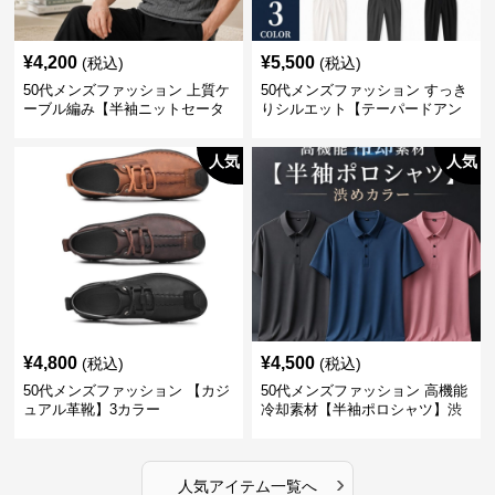
¥
4,200
¥
5,500
(税込)
(税込)
50代メンズファッション 上質ケ
50代メンズファッション すっき
ーブル編み【半袖ニットセータ
りシルエット【テーパードアン
ー】3カラー
クル丈チノパン】綿素材
人気
人気
¥
4,800
¥
4,500
(税込)
(税込)
50代メンズファッション 【カジ
50代メンズファッション 高機能
ュアル革靴】3カラー
冷却素材【半袖ポロシャツ】渋
めカラー
›
人気アイテム一覧へ