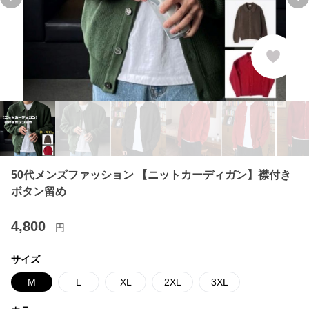
Previous slide
Ne
50代メンズファッション 【ニットカーディガン】襟付き
ボタン留め
4,800
円
サイズ
M
L
XL
2XL
3XL