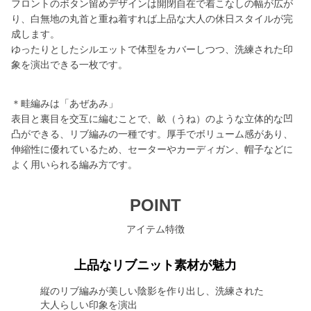
フロントのボタン留めデザインは開閉自在で着こなしの幅が広が
り、白無地の丸首と重ね着すれば上品な大人の休日スタイルが完
成します。
ゆったりとしたシルエットで体型をカバーしつつ、洗練された印
象を演出できる一枚です。
＊畦編みは「あぜあみ」
表目と裏目を交互に編むことで、畝（うね）のような立体的な凹
凸ができる、リブ編みの一種です。厚手でボリューム感があり、
伸縮性に優れているため、セーターやカーディガン、帽子などに
よく用いられる編み方です。
POINT
アイテム特徴
上品なリブニット素材が魅力
縦のリブ編みが美しい陰影を作り出し、洗練された
大人らしい印象を演出