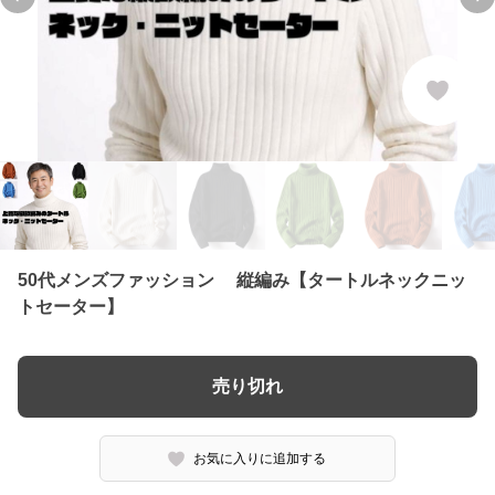
Previous slide
Ne
50代メンズファッション 縦編み【タートルネックニッ
トセーター】
売り切れ
お気に入りに追加する