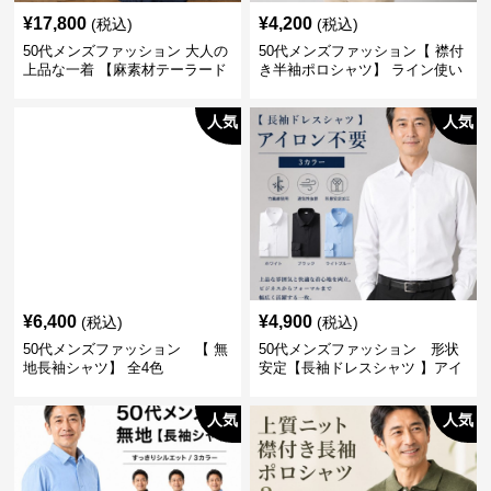
¥
17,800
¥
4,200
(税込)
(税込)
50代メンズファッション 大人の
50代メンズファッション【 襟付
上品な一着 【麻素材テーラード
き半袖ポロシャツ】 ライン使い
ジャケット】
がおしゃれな一枚
人気
人気
¥
6,400
¥
4,900
(税込)
(税込)
50代メンズファッション 【 無
50代メンズファッション 形状
地長袖シャツ】 全4色
安定【長袖ドレスシャツ 】アイ
ロン不要
人気
人気