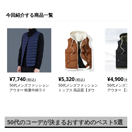
今回紹介する商品一覧
¥
7,740
¥
5,320
¥
4,900
(税込)
(税込)
(税込
50代メンズファッション
50代メンズファッション
50代メンズフ
アウター 軽量中綿ライ
トップス 高品質【ダウ
アウター 【ス
トベスト
ンベスト】重ね着セット
シュ中綿ダウン
50代のコーデが決まるおすすめのベスト5選