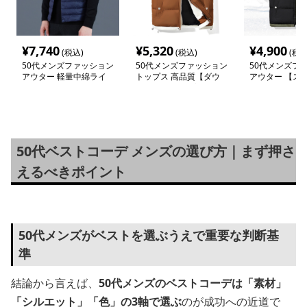
¥
7,740
¥
5,320
¥
4,900
(税込)
(税込)
(税込
50代メンズファッション
50代メンズファッション
50代メンズフ
アウター 軽量中綿ライ
トップス 高品質【ダウ
アウター 【ス
トベスト
ンベスト】重ね着セット
シュ中綿ダウン
50代ベストコーデ メンズの選び方｜まず押さ
えるべきポイント
50代メンズがベストを選ぶうえで重要な判断基
準
結論から言えば、
50代メンズのベストコーデは「素材」
「シルエット」「色」の3軸で選ぶ
のが成功への近道で