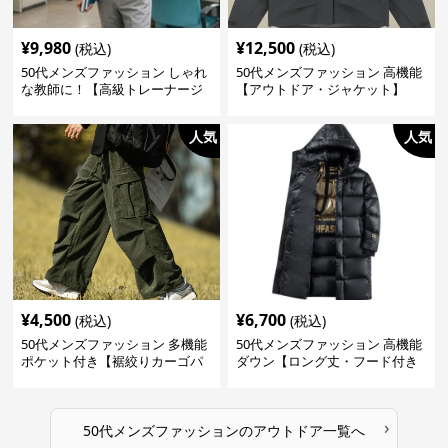
¥
9,980
¥
12,500
(税込)
(税込)
50代メンズファッション しゃれ
50代メンズファッション 高機能
な教師に！【高級トレーナージ
【アウトドア・ジャケット】
ャケット】 全3色
人気
人気
¥
4,500
¥
6,700
(税込)
(税込)
50代メンズファッション 多機能
50代メンズファッション 高機能
ポケット付き【裾絞りカーゴパ
ダウン【ロング丈・フード付き
ンツ】
防寒コート】
›
50代メンズファッション
の
アウトドア
一覧へ