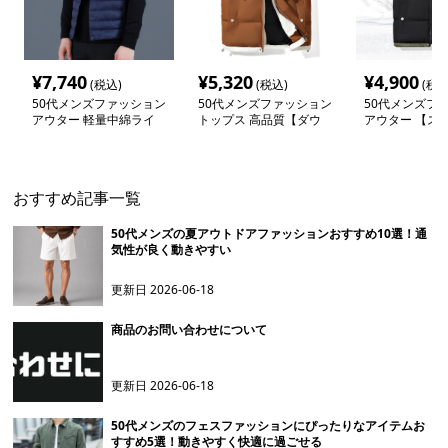
¥
7,740
¥
5,320
¥
4,900
(税込)
(税込)
(税込
50代メンズファッション
50代メンズファッション
50代メンズフ
アウター 軽量中綿ライ
トップス 高品質【ダウ
アウター 【ス
トベスト
ンベスト】重ね着セット
シュ中綿ダウン
おすすめ記事一覧
50代メンズの夏アウトドアファッションおすすめ10選！通
気性が良く動きやすい
更新日
2026-06-18
商品のお問い合わせについて
更新日
2026-06-18
50代メンズのフェスファッションにぴったりなアイテムお
すすめ5選！動きやすく快適に過ごせる