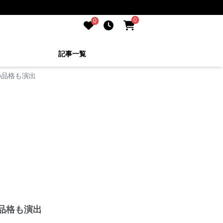
0
0
記事一覧
の品格も演出
品格も演出