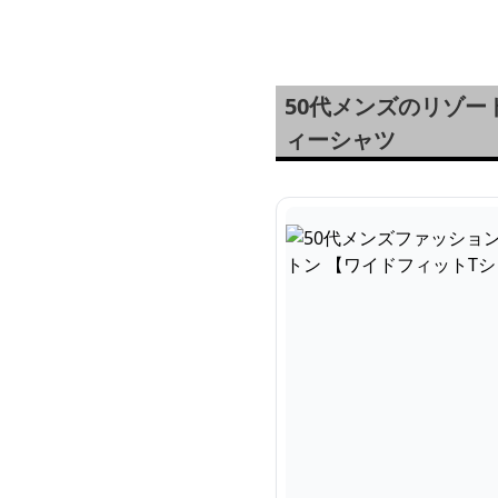
フパンツ】大き目サイズ
ト
対応
シ
50代メンズのリゾ
ィーシャツ