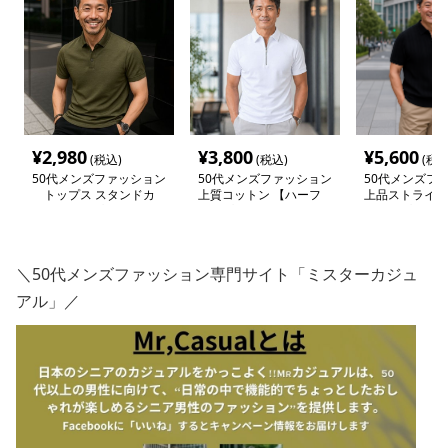
¥
2,980
¥
3,800
¥
5,600
(税込)
(税込)
(税込
50代メンズファッション
50代メンズファッション
50代メンズフ
トップス スタンドカ
上質コットン 【ハーフ
上品ストライプ
ラー【シンプル ポロシ
ジップポロシャツ】
フジップポロシ
ャツ】5カラー
カラー
＼50代メンズファッション専門サイト「ミスターカジュ
アル」／