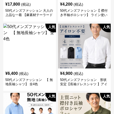
¥
17,800
¥
4,200
(税込)
(税込)
50代メンズファッション 大人の
50代メンズファッション【 襟付
上品な一着 【麻素材テーラード
き半袖ポロシャツ】 ライン使い
ジャケット】
がおしゃれな一枚
人気
人気
¥
6,400
¥
4,900
(税込)
(税込)
50代メンズファッション 【 無
50代メンズファッション 形状
地長袖シャツ】 全4色
安定【長袖ドレスシャツ 】アイ
ロン不要
人気
人気