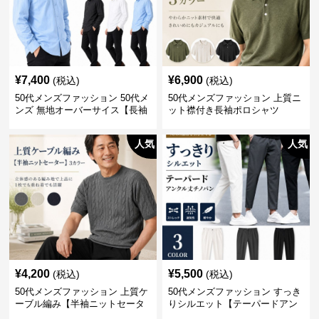
¥
7,400
¥
6,900
(税込)
(税込)
50代メンズファッション 50代メ
50代メンズファッション 上質ニ
ンズ 無地オーバーサイス【長袖
ット襟付き長袖ポロシャツ
シャツ】 全3色
人気
人気
¥
4,200
¥
5,500
(税込)
(税込)
50代メンズファッション 上質ケ
50代メンズファッション すっき
ーブル編み【半袖ニットセータ
りシルエット【テーパードアン
ー】3カラー
クル丈チノパン】綿素材