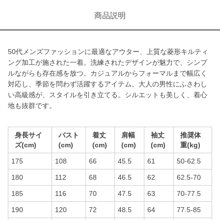
商品説明
50代メンズファッションに最適なアウター、上質な菱形キルティ
ング加工が施された一着。洗練されたデザインが魅力で、シンプ
ルながらも存在感を放つ。カジュアルからフォーマルまで幅広く
対応し、季節を問わず活躍するアイテム。大人の男性にふさわし
い高級感が、スタイルを引き立てる。シルエットも美しく、着心
地も抜群です。
身長サイ
バスト
着丈
肩幅
袖丈
推奨体
ズ(cm)
(cm)
(cm)
(cm)
(cm)
重(kg)
175
108
66
45.5
61
50-62.5
180
112
68
46.5
62
62.5-70
185
116
70
47.5
63
70-77.5
190
120
72
48.5
64
77.5-85