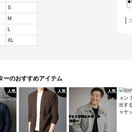
S
M
L
XL
ター
のおすすめアイテム
人気
人気
人気