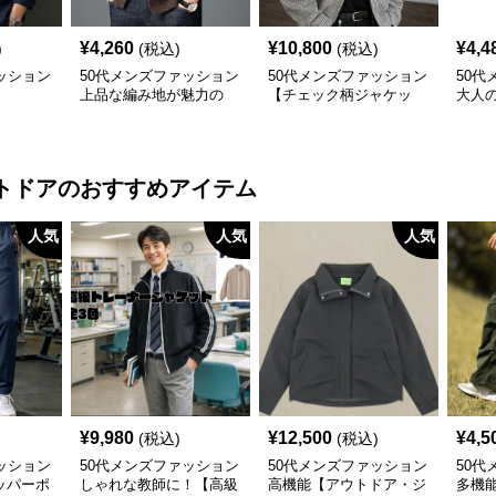
¥
4,260
¥
10,800
¥
4,4
)
(税込)
(税込)
ッション
50代メンズファッション
50代メンズファッション
50代
】
上品な編み地が魅力の
【チェック柄ジャケッ
大人
【ニットカーディガン】
ト】2カラー
【テ
ト】4
トドア
のおすすめアイテム
人気
人気
人気
¥
9,980
¥
12,500
¥
4,5
(税込)
(税込)
ッション
50代メンズファッション
50代メンズファッション
50代
ッパーポ
しゃれな教師に！【高級
高機能【アウトドア・ジ
多機