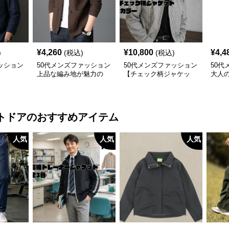
¥
4,260
¥
10,800
¥
4,4
)
(税込)
(税込)
ッション
50代メンズファッション
50代メンズファッション
50代
】
上品な編み地が魅力の
【チェック柄ジャケッ
大人
【ニットカーディガン】
ト】2カラー
【テ
ト】4
トドア
のおすすめアイテム
人気
人気
人気