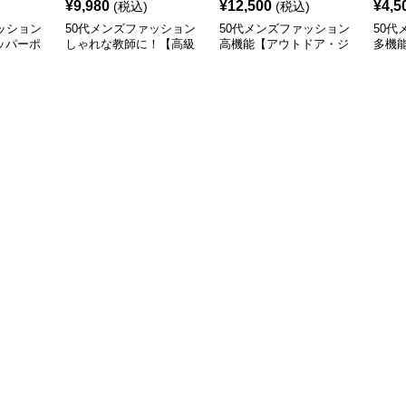
¥
9,980
¥
12,500
¥
4,5
(税込)
(税込)
ッション
50代メンズファッション
50代メンズファッション
50代
ッパーポ
しゃれな教師に！【高級
高機能【アウトドア・ジ
多機
ツ】収縮
トレーナージャケット】
ャケット】
絞り
全3色