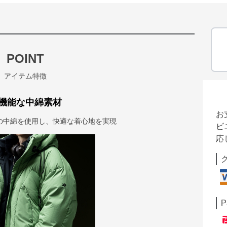
POINT
アイテム特徴
機能な中綿素材
お
の中綿を使用し、快適な着心地を実現
ビ
応
P