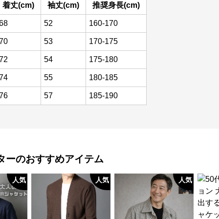
着丈(cm)
袖丈(cm)
推奨身長(cm)
68
52
160-170
70
53
170-175
72
54
175-180
74
55
180-185
76
57
185-190
ター
のおすすめアイテム
人気
人気
人気