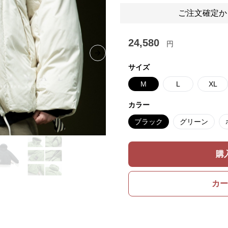
ご注文確定か
24,580
円
Next slide
サイズ
M
L
XL
カラー
ブラック
グリーン
購
カー