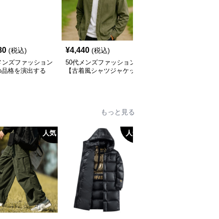
80
¥
4,440
¥
10,320
(税込)
(税込)
(税込)
メンズファッション
50代メンズファッション
50代メンズファッション
の品格を演出する
【古着風シャツジャケッ
【ショートジャケット】
ーラードジャケッ
ト】
カラー
もっと見る
人気
人気
人