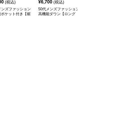
00
¥
6,700
¥
7,820
(税込)
(税込)
(税込)
メンズファッション
50代メンズファッション
50代メンズファッション
能ポケット付き【裾
高機能ダウン【ロング
アウトドア対応 【ジャ
カーゴパンツ】
丈・フード付き防寒コー
ージ上下セット】 サイ
ト】
ドライン付き