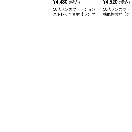
¥
4,480
¥
4,520
(税込)
(税込)
50代メンズファッション
50代メンズファ
ストレッチ素材【シンプ
機能性抜群【ジ
ル綿パンツ】
ケット付きパン
素材