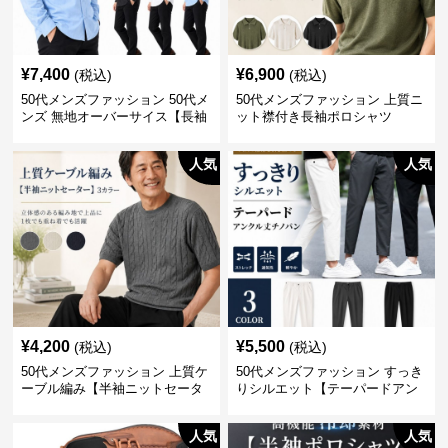
¥
7,400
¥
6,900
(税込)
(税込)
50代メンズファッション 50代メ
50代メンズファッション 上質ニ
ンズ 無地オーバーサイス【長袖
ット襟付き長袖ポロシャツ
シャツ】 全3色
人気
人気
¥
4,200
¥
5,500
(税込)
(税込)
50代メンズファッション 上質ケ
50代メンズファッション すっき
ーブル編み【半袖ニットセータ
りシルエット【テーパードアン
ー】3カラー
クル丈チノパン】綿素材
人気
人気