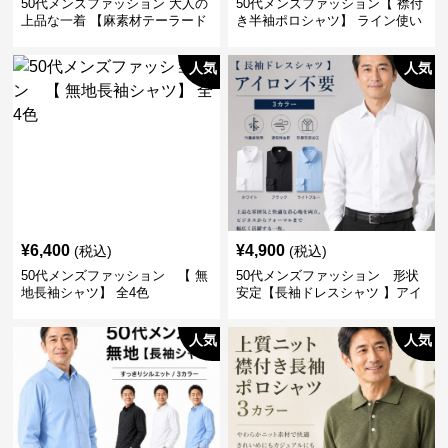
50代メンズファッション 大人の
50代メンズファッション【 襟付
上品な一着 【麻素材テーラード
き半袖ポロシャツ】 ライン使い
ジャケット】
がおしゃれな一枚
人気
人気
¥
6,400
¥
4,900
(税込)
(税込)
50代メンズファッション 【 無
50代メンズファッション 形状
地長袖シャツ】 全4色
安定【長袖ドレスシャツ 】アイ
ロン不要
人気
人気