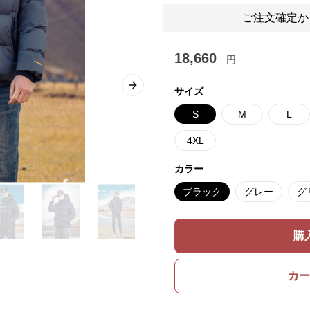
ご注文確定か
18,660
円
Next slide
サイズ
S
M
L
4XL
カラー
ブラック
グレー
グ
購
カー