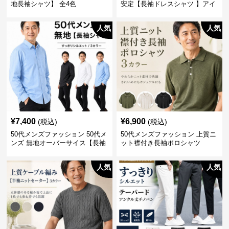
地長袖シャツ】 全4色
安定【長袖ドレスシャツ 】アイ
ロン不要
人気
人気
¥
7,400
¥
6,900
(税込)
(税込)
50代メンズファッション 50代メ
50代メンズファッション 上質ニ
ンズ 無地オーバーサイス【長袖
ット襟付き長袖ポロシャツ
シャツ】 全3色
人気
人気