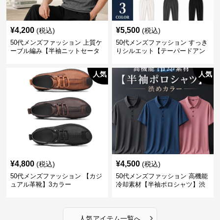
¥
4,200
¥
5,500
(税込)
(税込)
50代メンズファッション 上質ケ
50代メンズファッション すっき
ーブル編み【半袖ニットセータ
りシルエット【テーパードアン
ー】3カラー
クル丈チノパン】綿素材
人気
人気
¥
4,800
¥
4,500
(税込)
(税込)
50代メンズファッション 【カジ
50代メンズファッション 高機能
ュアル革靴】3カラー
冷却素材【半袖ポロシャツ】渋
めカラー
›
人気アイテム一覧へ