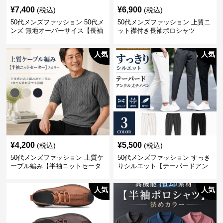
¥
7,400
¥
6,900
(税込)
(税込)
50代メンズファッション 50代メ
50代メンズファッション 上質ニ
ンズ 無地オーバーサイス【長袖
ット襟付き長袖ポロシャツ
シャツ】 全3色
人気
人気
¥
4,200
¥
5,500
(税込)
(税込)
50代メンズファッション 上質ケ
50代メンズファッション すっき
ーブル編み【半袖ニットセータ
りシルエット【テーパードアン
ー】3カラー
クル丈チノパン】綿素材
人気
人気