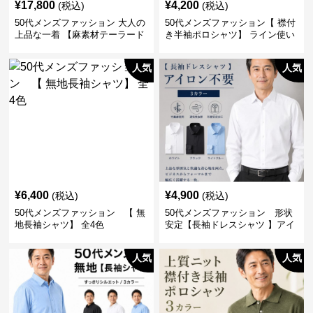
¥
17,800
¥
4,200
(税込)
(税込)
50代メンズファッション 大人の
50代メンズファッション【 襟付
上品な一着 【麻素材テーラード
き半袖ポロシャツ】 ライン使い
ジャケット】
がおしゃれな一枚
人気
人気
¥
6,400
¥
4,900
(税込)
(税込)
50代メンズファッション 【 無
50代メンズファッション 形状
地長袖シャツ】 全4色
安定【長袖ドレスシャツ 】アイ
ロン不要
人気
人気