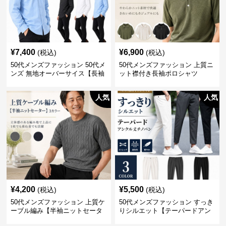
¥
7,400
¥
6,900
(税込)
(税込)
50代メンズファッション 50代メ
50代メンズファッション 上質ニ
ンズ 無地オーバーサイス【長袖
ット襟付き長袖ポロシャツ
シャツ】 全3色
人気
人気
¥
4,200
¥
5,500
(税込)
(税込)
50代メンズファッション 上質ケ
50代メンズファッション すっき
ーブル編み【半袖ニットセータ
りシルエット【テーパードアン
ー】3カラー
クル丈チノパン】綿素材