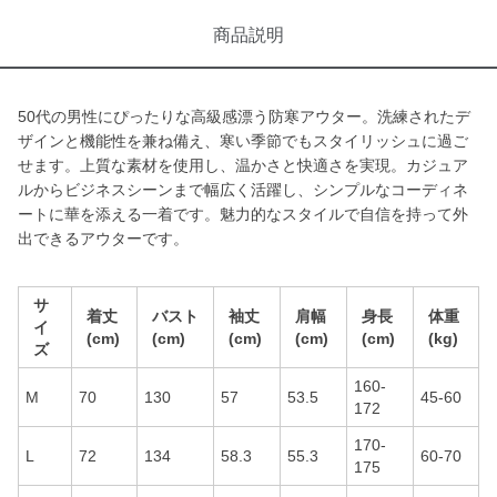
商品説明
50代の男性にぴったりな高級感漂う防寒アウター。洗練されたデ
ザインと機能性を兼ね備え、寒い季節でもスタイリッシュに過ご
せます。上質な素材を使用し、温かさと快適さを実現。カジュア
ルからビジネスシーンまで幅広く活躍し、シンプルなコーディネ
ートに華を添える一着です。魅力的なスタイルで自信を持って外
出できるアウターです。
サ
着丈
バスト
袖丈
肩幅
身長
体重
イ
(cm)
(cm)
(cm)
(cm)
(cm)
(kg)
ズ
160-
M
70
130
57
53.5
45-60
172
170-
L
72
134
58.3
55.3
60-70
175