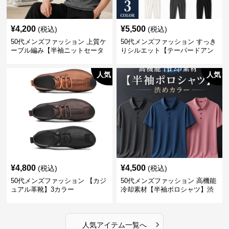
¥
4,200
¥
5,500
(税込)
(税込)
50代メンズファッション 上質ケ
50代メンズファッション すっき
ーブル編み【半袖ニットセータ
りシルエット【テーパードアン
ー】3カラー
クル丈チノパン】綿素材
人気
人気
¥
4,800
¥
4,500
(税込)
(税込)
50代メンズファッション 【カジ
50代メンズファッション 高機能
ュアル革靴】3カラー
冷却素材【半袖ポロシャツ】渋
めカラー
›
人気アイテム一覧へ