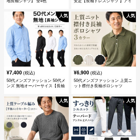
地長袖シャツ】 全4色
安定【長袖ドレスシャツ 】アイ
ロン不要
人気
人気
¥
7,400
¥
6,900
(税込)
(税込)
50代メンズファッション 50代メ
50代メンズファッション 上質ニ
ンズ 無地オーバーサイス【長袖
ット襟付き長袖ポロシャツ
シャツ】 全3色
人気
人気