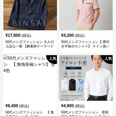
¥
17,800
¥
4,200
(税込)
(税込)
50代メンズファッション 大人の
50代メンズファッション【 襟付
上品な一着 【麻素材テーラード
き半袖ポロシャツ】 ライン使い
ジャケット】
がおしゃれな一枚
人気
人気
¥
6,400
¥
4,900
(税込)
(税込)
50代メンズファッション 【 無
50代メンズファッション 形状