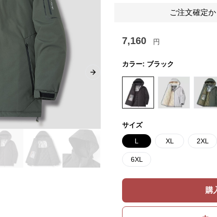
ご注文確定か
7,160
円
カラー:
ブラック
Next slide
サイズ
L
XL
2XL
6XL
購