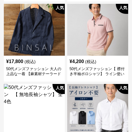
人気
人気
¥
17,800
¥
4,200
(税込)
(税込)
50代メンズファッション 大人の
50代メンズファッション【 襟付
上品な一着 【麻素材テーラード
き半袖ポロシャツ】 ライン使い
ジャケット】
がおしゃれな一枚
人気
人気