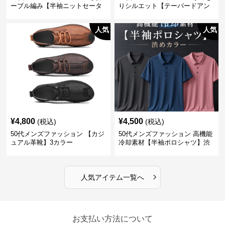
ーブル編み【半袖ニットセータ
りシルエット【テーパードアン
ー】3カラー
クル丈チノパン】綿素材
人気
人気
¥
4,800
¥
4,500
(税込)
(税込)
50代メンズファッション 【カジ
50代メンズファッション 高機能
ュアル革靴】3カラー
冷却素材【半袖ポロシャツ】渋
めカラー
›
人気アイテム一覧へ
お支払い方法について