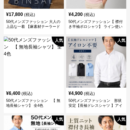
¥
17,800
¥
4,200
(税込)
(税込)
50代メンズファッション 大人の
50代メンズファッション【 襟付
上品な一着 【麻素材テーラード
き半袖ポロシャツ】 ライン使い
ジャケット】
がおしゃれな一枚
人気
人気
¥
6,400
¥
4,900
(税込)
(税込)
50代メンズファッション 【 無
50代メンズファッション 形状
地長袖シャツ】 全4色
安定【長袖ドレスシャツ 】アイ
ロン不要
人気
人気