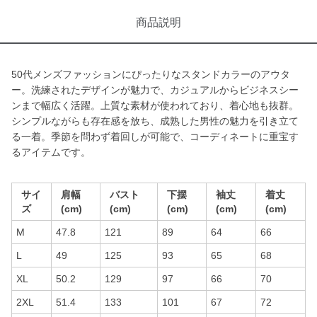
商品説明
50代メンズファッションにぴったりなスタンドカラーのアウタ
ー。洗練されたデザインが魅力で、カジュアルからビジネスシー
ンまで幅広く活躍。上質な素材が使われており、着心地も抜群。
シンプルながらも存在感を放ち、成熟した男性の魅力を引き立て
る一着。季節を問わず着回しが可能で、コーディネートに重宝す
るアイテムです。
サイ
肩幅
バスト
下摆
袖丈
着丈
ズ
(cm)
(cm)
(cm)
(cm)
(cm)
M
47.8
121
89
64
66
L
49
125
93
65
68
XL
50.2
129
97
66
70
2XL
51.4
133
101
67
72