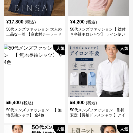
¥
17,800
¥
4,200
(税込)
(税込)
50代メンズファッション 大人の
50代メンズファッション【 襟付
上品な一着 【麻素材テーラード
き半袖ポロシャツ】 ライン使い
ジャケット】
がおしゃれな一枚
人気
人気
¥
6,400
¥
4,900
(税込)
(税込)
50代メンズファッション 【 無
50代メンズファッション 形状
地長袖シャツ】 全4色
安定【長袖ドレスシャツ 】アイ
ロン不要
人気
人気