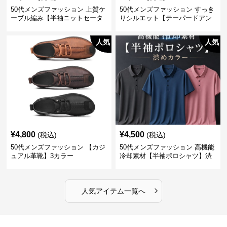
50代メンズファッション 上質ケ
50代メンズファッション すっき
ーブル編み【半袖ニットセータ
りシルエット【テーパードアン
ー】3カラー
クル丈チノパン】綿素材
人気
人気
¥
4,800
¥
4,500
(税込)
(税込)
50代メンズファッション 【カジ
50代メンズファッション 高機能
ュアル革靴】3カラー
冷却素材【半袖ポロシャツ】渋
めカラー
›
人気アイテム一覧へ