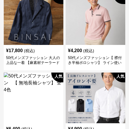
¥
17,800
¥
4,200
(税込)
(税込)
50代メンズファッション 大人の
50代メンズファッション【 襟付
上品な一着 【麻素材テーラード
き半袖ポロシャツ】 ライン使い
ジャケット】
がおしゃれな一枚
人気
人気
¥
6,400
¥
4,900