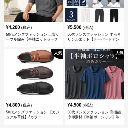
¥
4,200
¥
5,500
(税込)
(税込)
50代メンズファッション 上質ケ
50代メンズファッション すっき
ーブル編み【半袖ニットセータ
りシルエット【テーパードアン
ー】3カラー
クル丈チノパン】綿素材
人気
人気
¥
4,800
¥
4,500
(税込)
(税込)
50代メンズファッション 【カジ
50代メンズファッション 高機能
ュアル革靴】3カラー
冷却素材【半袖ポロシャツ】渋
めカラー