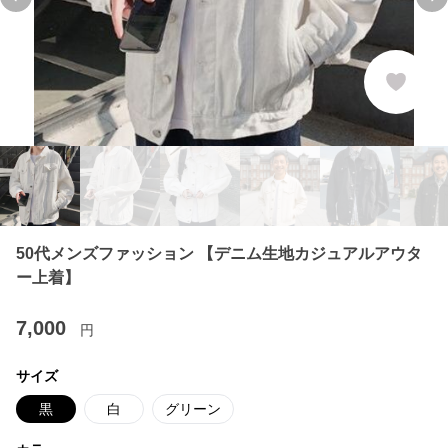
Previous slide
Ne
50代メンズファッション 【デニム生地カジュアルアウタ
ー上着】
7,000
円
サイズ
黒
白
グリーン