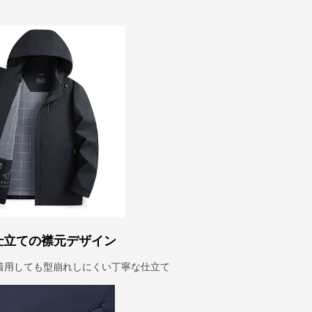
仕立ての襟元デザイン
着用しても型崩れしにくい丁寧な仕立て