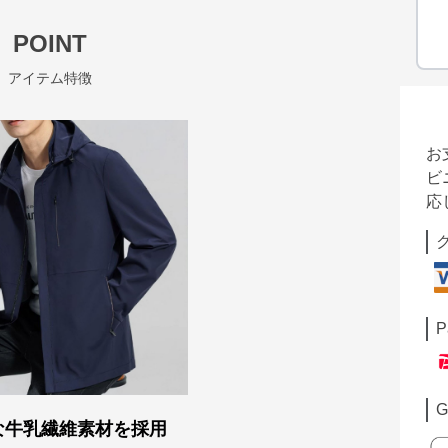
POINT
アイテム特徴
お
ビ
応
P
G
な牛乳繊維素材を採用