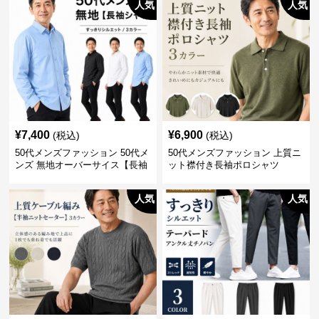
人気
人気
¥
7,400
¥
6,900
(税込)
(税込)
50代メンズファッション 50代メ
50代メンズファッション 上質ニ
ンズ 無地オーバーサイス【長袖
ット襟付き長袖ポロシャツ
シャツ】 全3色
人気
人気