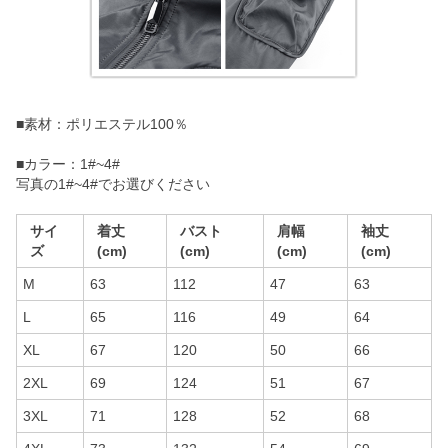
■素材：ポリエステル100％
■カラー：1#~4#
写真の1#~4#でお選びください
サイ
着丈
バスト
肩幅
袖丈
ズ
(cm)
(cm)
(cm)
(cm)
M
63
112
47
63
L
65
116
49
64
XL
67
120
50
66
2XL
69
124
51
67
3XL
71
128
52
68