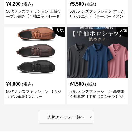
¥
4,200
¥
5,500
(税込)
(税込)
50代メンズファッション 上質ケ
50代メンズファッション すっき
ーブル編み【半袖ニットセータ
りシルエット【テーパードアン
ー】3カラー
クル丈チノパン】綿素材
人気
人気
¥
4,800
¥
4,500
(税込)
(税込)
50代メンズファッション 【カジ
50代メンズファッション 高機能
ュアル革靴】3カラー
冷却素材【半袖ポロシャツ】渋
めカラー
›
人気アイテム一覧へ