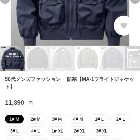
Previous slide
Ne
50代メンズファッション 防寒【MA-1フライトジャケッ
ト】
11,390
円
1# M
2# M
3# M
4# M
1# L
2# L
3# L
4# L
1# XL
2# XL
3# XL