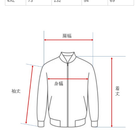
4XL
73
132
54
69