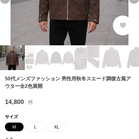
Previous slide
Ne
50代メンズファッション 男性用秋冬スエード調復古風ア
ウター全2色展開
14,800
円
サイズ
M
L
XL