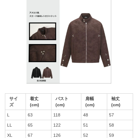
サイ
着丈
バスト
肩幅
袖丈
ズ
(cm)
(cm)
(cm)
(cm)
L
63
118
48
57
LL
65
122
51
58
XL
67
126
52
59