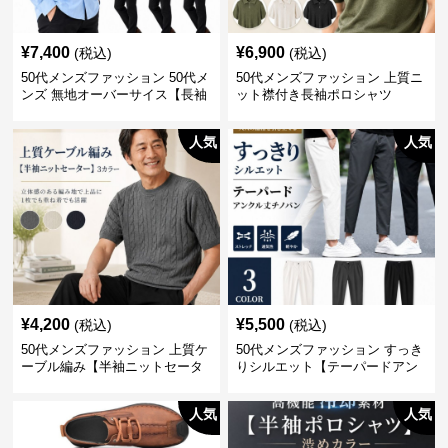
¥
7,400
¥
6,900
(税込)
(税込)
50代メンズファッション 50代メ
50代メンズファッション 上質ニ
ンズ 無地オーバーサイス【長袖
ット襟付き長袖ポロシャツ
シャツ】 全3色
人気
人気
¥
4,200
¥
5,500
(税込)
(税込)
50代メンズファッション 上質ケ
50代メンズファッション すっき
ーブル編み【半袖ニットセータ
りシルエット【テーパードアン
ー】3カラー
クル丈チノパン】綿素材
人気
人気