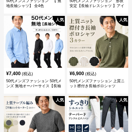
50代メンズファッション 【 無
50代メンズファッション 形状
地長袖シャツ】 全4色
安定【長袖ドレスシャツ 】アイ
ロン不要
人気
人気
¥
7,400
¥
6,900
(税込)
(税込)
50代メンズファッション 50代メ
50代メンズファッション 上質ニ
ンズ 無地オーバーサイス【長袖
ット襟付き長袖ポロシャツ
シャツ】 全3色
人気
人気