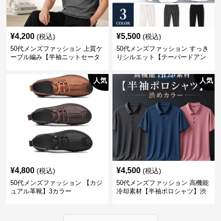
¥
4,200
¥
5,500
(税込)
(税込)
50代メンズファッション 上質ケ
50代メンズファッション すっき
ーブル編み【半袖ニットセータ
りシルエット【テーパードアン
ー】3カラー
クル丈チノパン】綿素材
人気
人気
¥
4,800
¥
4,500
(税込)
(税込)
50代メンズファッション 【カジ
50代メンズファッション 高機能
ュアル革靴】3カラー
冷却素材【半袖ポロシャツ】渋
めカラー