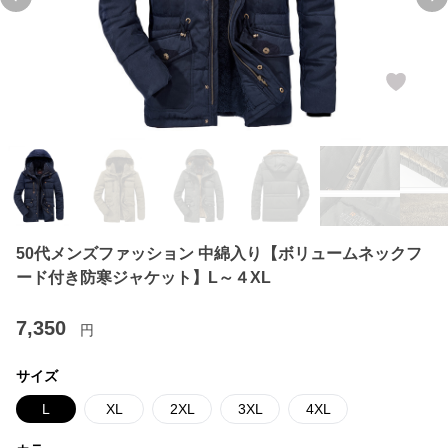
Previous slide
Ne
50代メンズファッション 中綿入り【ボリュームネックフ
ード付き防寒ジャケット】L～４XL
7,350
円
サイズ
L
XL
2XL
3XL
4XL