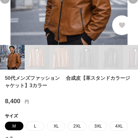
Previous slide
Ne
50代メンズファッション 合成皮【革スタンドカラージ
ャケット】3カラー
8,400
円
サイズ
M
L
XL
2XL
3XL
4XL