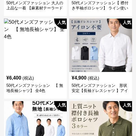
50代メンズファッション 大人の
50代メンズファッション【 襟付
上品な一着 【麻素材テーラード
き半袖ポロシャツ】 ライン使い
ジャケット】
がおしゃれな一枚
人気
人気
¥
6,400
¥
4,900
(税込)
(税込)
50代メンズファッション 【 無
50代メンズファッション 形状
地長袖シャツ】 全4色
安定【長袖ドレスシャツ 】アイ
ロン不要
人気
人気