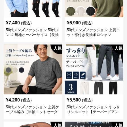
¥
7,400
¥
6,900
(税込)
(税込)
50代メンズファッション 50代メ
50代メンズファッション 上質ニ
ンズ 無地オーバーサイス【長袖
ット襟付き長袖ポロシャツ
シャツ】 全3色
人気
人気
¥
4,200
¥
5,500
(税込)
(税込)
50代メンズファッション 上質ケ
50代メンズファッション すっき
ーブル編み【半袖ニットセータ
りシルエット【テーパードアン
ー】3カラー
クル丈チノパン】綿素材
人気
人気