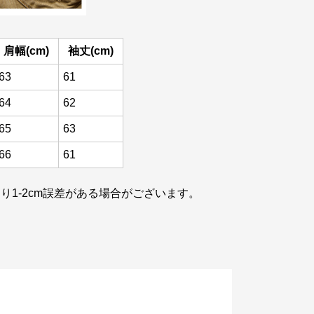
肩幅(cm)
袖丈(cm)
63
61
64
62
65
63
66
61
り1-2cm誤差がある場合がございます。