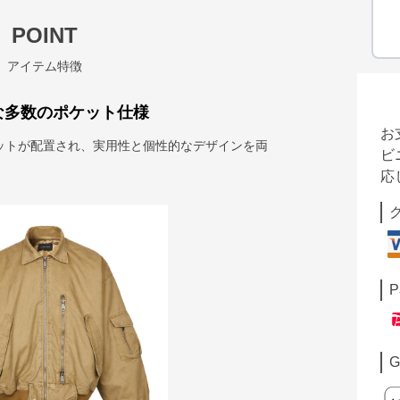
POINT
アイテム特徴
な多数のポケット仕様
お
ットが配置され、実用性と個性的なデザインを両
ビ
応
P
G