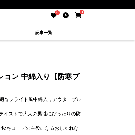
0
0
記事一覧
ション 中綿入り【防寒ブ
】
最適なフライト風中綿入りアウターブル
テイストで大人の男性にぴったりの防
で秋冬コーデの主役になるおしゃれな