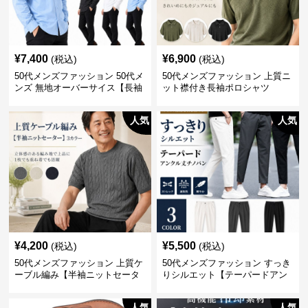
¥
7,400
¥
6,900
(税込)
(税込)
50代メンズファッション 50代メ
50代メンズファッション 上質ニ
ンズ 無地オーバーサイス【長袖
ット襟付き長袖ポロシャツ
シャツ】 全3色
人気
人気
¥
4,200
¥
5,500
(税込)
(税込)
50代メンズファッション 上質ケ
50代メンズファッション すっき
ーブル編み【半袖ニットセータ
りシルエット【テーパードアン
ー】3カラー
クル丈チノパン】綿素材
人気
人気