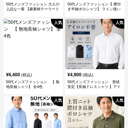
50代メンズファッション 大人の
50代メンズファッション【 襟付
上品な一着 【麻素材テーラード
き半袖ポロシャツ】 ライン使い
ジャケット】
がおしゃれな一枚
人気
人気
¥
6,400
¥
4,900
(税込)
(税込)
50代メンズファッション 【 無
50代メンズファッション 形状
地長袖シャツ】 全4色
安定【長袖ドレスシャツ 】アイ
ロン不要
人気
人気