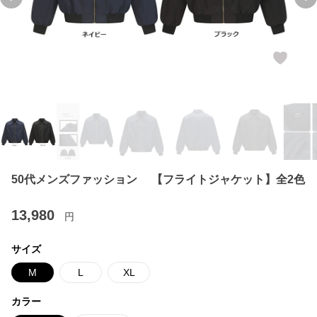
Previous slide
Ne
50代メンズファッション 【フライトジャケット】全2色
13,980
円
サイズ
M
L
XL
カラー