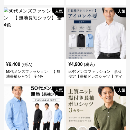
ジャケット】
がおしゃれな一枚
人気
人気
¥
6,400
¥
4,900
(税込)
(税込)
50代メンズファッション 【 無
50代メンズファッション 形状
地長袖シャツ】 全4色
安定【長袖ドレスシャツ 】アイ
ロン不要
人気
人気