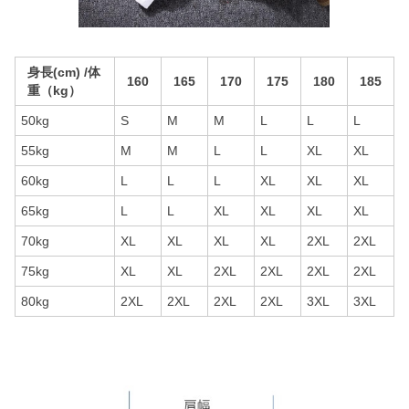
身長(cm) /体
160
165
170
175
180
185
重（kg）
50kg
S
M
M
L
L
L
55kg
M
M
L
L
XL
XL
60kg
L
L
L
XL
XL
XL
65kg
L
L
XL
XL
XL
XL
70kg
XL
XL
XL
XL
2XL
2XL
75kg
XL
XL
2XL
2XL
2XL
2XL
80kg
2XL
2XL
2XL
2XL
3XL
3XL