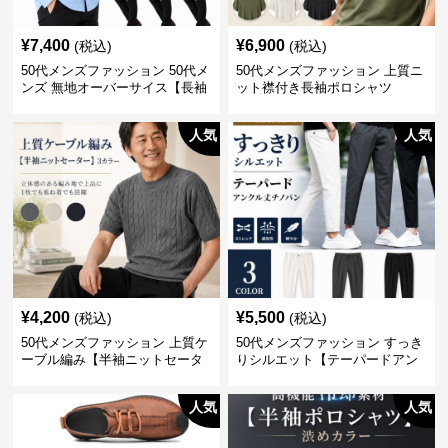
¥
7,400
¥
6,900
(税込)
(税込)
50代メンズファッション 50代メ
50代メンズファッション 上質ニ
ンズ 無地オーバーサイス【長袖
ット襟付き長袖ポロシャツ
シャツ】 全3色
人気
人気
¥
4,200
¥
5,500
(税込)
(税込)
50代メンズファッション 上質ケ
50代メンズファッション すっき
ーブル編み【半袖ニットセータ
りシルエット【テーパードアン
ー】3カラー
クル丈チノパン】綿素材
人気
人気