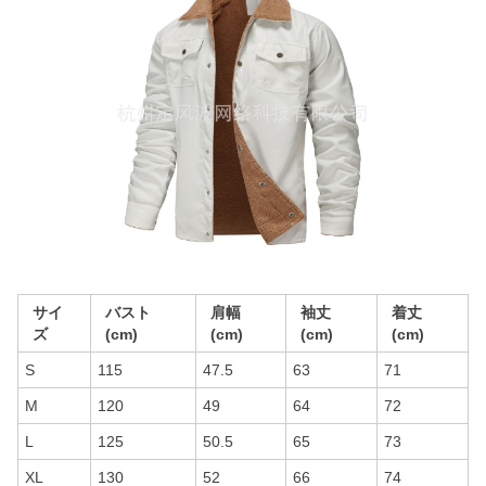
サイ
バスト
肩幅
袖丈
着丈
ズ
(cm)
(cm)
(cm)
(cm)
S
115
47.5
63
71
M
120
49
64
72
L
125
50.5
65
73
XL
130
52
66
74