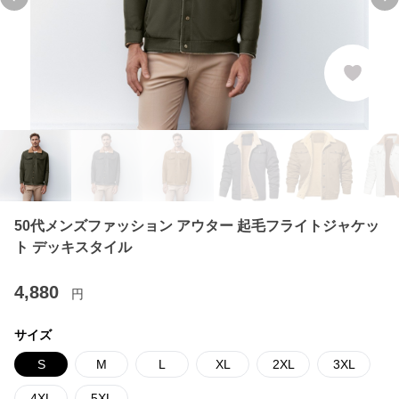
Previous slide
Ne
50代メンズファッション アウター 起毛フライトジャケッ
ト デッキスタイル
4,880
円
サイズ
S
M
L
XL
2XL
3XL
4XL
5XL