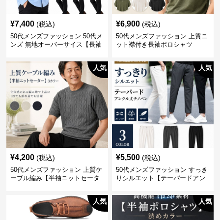
¥
7,400
¥
6,900
(税込)
(税込)
50代メンズファッション 50代メ
50代メンズファッション 上質ニ
ンズ 無地オーバーサイス【長袖
ット襟付き長袖ポロシャツ
シャツ】 全3色
人気
人気
¥
4,200
¥
5,500
(税込)
(税込)
50代メンズファッション 上質ケ
50代メンズファッション すっき
ーブル編み【半袖ニットセータ
りシルエット【テーパードアン
ー】3カラー
クル丈チノパン】綿素材
人気
人気