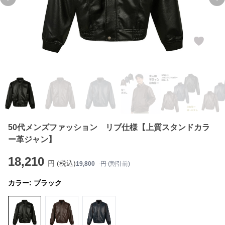
Previous slide
Ne
50代メンズファッション リブ仕様【上質スタンドカラ
ー革ジャン】
18,210
円 (税込)
19,800
円 (割引前)
カラー:
ブラック