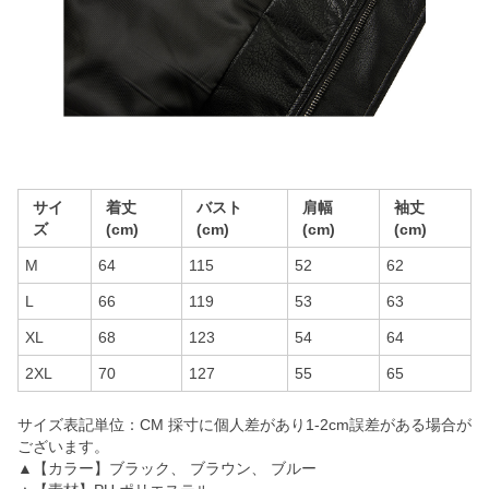
サイ
着丈
バスト
肩幅
袖丈
ズ
(cm)
(cm)
(cm)
(cm)
M
64
115
52
62
L
66
119
53
63
XL
68
123
54
64
2XL
70
127
55
65
サイズ表記単位：CM 採寸に個人差があり1-2cm誤差がある場合が
ございます。
▲【カラー】ブラック、 ブラウン、 ブルー