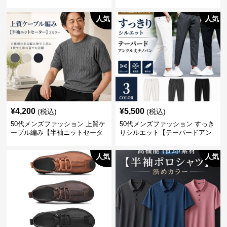
シャツ】 全3色
人気
人気
¥
4,200
¥
5,500
(税込)
(税込)
50代メンズファッション 上質ケ
50代メンズファッション すっき
ーブル編み【半袖ニットセータ
りシルエット【テーパードアン
ー】3カラー
クル丈チノパン】綿素材
人気
人気