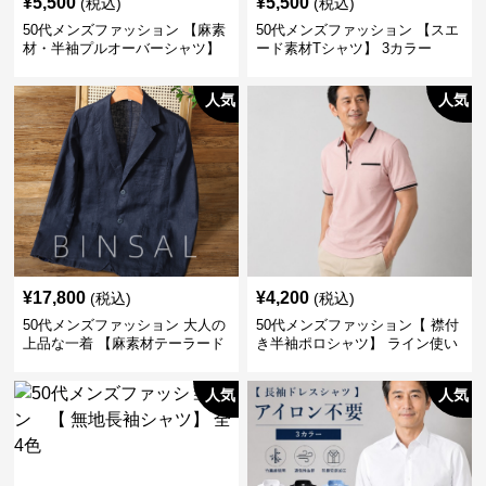
¥
5,500
¥
5,500
(税込)
(税込)
50代メンズファッション 【麻素
50代メンズファッション 【スエ
材・半袖プルオーバーシャツ】
ード素材Tシャツ】 3カラー
襟なし・襟ありの2タイプ
人気
人気
¥
17,800
¥
4,200
(税込)
(税込)
50代メンズファッション 大人の
50代メンズファッション【 襟付
上品な一着 【麻素材テーラード
き半袖ポロシャツ】 ライン使い
ジャケット】
がおしゃれな一枚
人気
人気