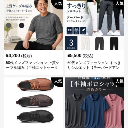
人気
人気
¥
4,200
¥
5,500
(税込)
(税込)
50代メンズファッション 上質ケ
50代メンズファッション すっき
ーブル編み【半袖ニットセータ
りシルエット【テーパードアン
ー】3カラー
クル丈チノパン】綿素材
人気
人気