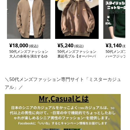
¥
18,000
¥
5,240
¥
3,140
(税込)
(税込)
(税込
50代メンズファッション
50代メンズファッション
50代メンズフ
大人の余裕を演出するゆ
裏起毛プル【オーバーパ
ハーフジップ【
ったり【シルエット開襟
ーカー】紐付き
ーター立ち襟長
シャツ】
ラー
＼50代メンズファッション専門サイト「ミスターカジュ
アル」／