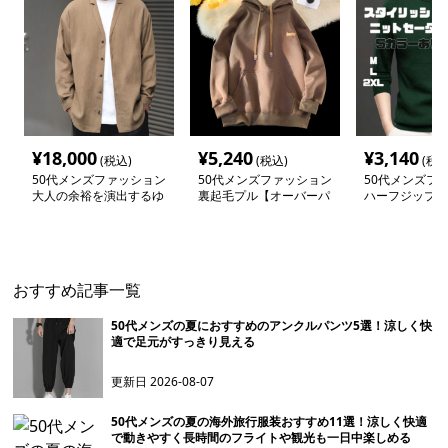
¥
18,000
¥
5,240
¥
3,140
(税込)
(税込)
(税込
50代メンズファッション
50代メンズファッション
50代メンズフ
大人の余裕を演出するゆ
裏起毛プル【オーバーパ
ハーフジップ【
ったり【シルエット開襟
ーカー】紐付き
ーター立ち襟長
シャツ】
ラー
おすすめ記事一覧
50代メンズの夏におすすめのアンクルパンツ5選！涼しく快
適で足元がすっきり見える
更新日
2026-08-07
50代メンズの夏の海外旅行服装おすすめ11選！涼しく快適
で動きやすく長時間のフライトや観光も一日中楽しめる