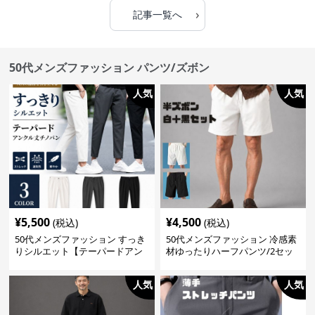
›
記事一覧へ
50代メンズファッション パンツ/ズボン
人気
人気
¥
5,500
¥
4,500
(税込)
(税込)
50代メンズファッション すっき
50代メンズファッション 冷感素
りシルエット【テーパードアン
材ゆったりハーフパンツ/2セッ
クル丈チノパン】綿素材
ト（白＋黒の2枚セット）
人気
人気