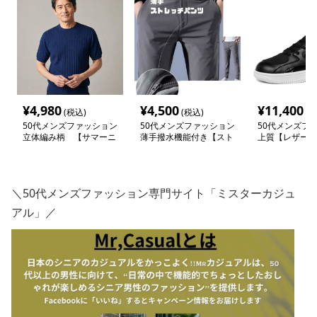
¥
4,980
¥
4,500
¥
11,400
(税込)
(税込)
(税
50代メンズファッション
50代メンズファッション
50代メンズフ
立体編み柄 【サマーニ
薄手撥水機能付き【スト
上質【レザーハ
ット】
レッチ・スラックス】3
ト・スニーカー
カラー
＼50代メンズファッション専門サイト「ミスターカジュ
アル」／