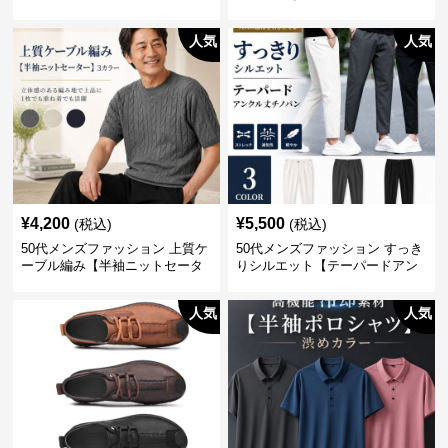
シャツ】 全3色
人気
人気
¥
4,200
¥
5,500
(税込)
(税込)
50代メンズファッション 上質ケ
50代メンズファッション すっき
ーブル編み【半袖ニットセータ
りシルエット【テーパードアン
ー】3カラー
クル丈チノパン】綿素材
人気
人気